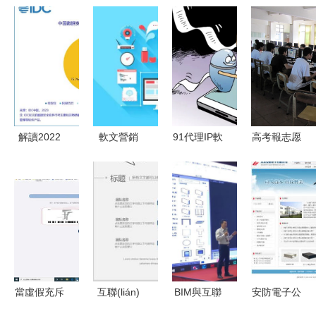
解讀2022
軟文營銷
91代理IP軟
高考報志愿
下半年中國
改寫寫作定
件 大數
最熱門的計
IT安全軟件
位，助你破
(shù)據(jù)
算機類專業
市場 穩
冰前行
時代的隱私
(yè)釋析 網
(wěn)中有
壁壘與安全
(wǎng)絡
進背后的網
防線
(luò)與信息
(wǎng)絡
安全軟件開
(luò)與信息
發(fā)
當虛假充斥
互聯(lián)
BIM與互聯
安防電子公
安全新趨勢
網(wǎng)絡
網(wǎng)通
(lián)網
司網(wǎng)