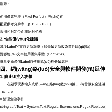
顯示：
使用像素完美（Pixel Perfect）設(shè)置
配置參考分辨率（如1920×1080）
采用相對定位而非絕對坐標
2. 性能優(yōu)化建議
減少Label的實時更新頻率（如每幀更新改為事件驅(qū)動）
對靜態(tài)文本使用圖集字體（Font Atlas）
批量更新多個Label時使用協(xié)程分幀處理
四、網(wǎng)絡(luò)安全與軟件開發(fā)延伸
1. 防止UI注入攻擊
在顯示玩家輸入或網(wǎng)絡(luò)數(shù)據(jù)時需做安全過濾：
`
csharp
// 清理危險字符
string safeText = System.Text.RegularExpressions.Regex.Replace(