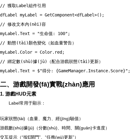
// 獲取Label組件引用

dfLabel myLabel = GetComponent<dfLabel>();

// 修改文本內(nèi)容

myLabel.Text = "生命值: 100";

// 動態(tài)顏色變化（如血量警告）

myLabel.Color = Color.red;

// 綁定數(shù)據(jù)（配合游戲狀態(tài)更新）

myLabel.Text = $"得分: {GameManager.Instance.Score}";
二、游戲開發(fā)實戰(zhàn)應用
1. 游戲HUD元素
Label常用于顯示：
玩家狀態(tài)（血量、魔力、經(jīng)驗值）
游戲數(shù)據(jù)（分數(shù)、時間、關(guān)卡進度）
交互提示（“按E開門”、“任務(wù)更新”）