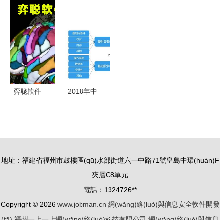
(luò) 警
信與網
(wǎng)深度
站 網
惕“假網
(wǎng)絡
融合，重塑
(wǎng)絡
(wǎng)站、
(luò)信息安
家裝業(yè)
(luò)與信息
驗證、假商
全 軟件開
新生態(tài)
安全軟件的
品”的完整
發(fā)與商
——班筑軟
創(chuàng)
騙局
務(wù)展示
件聯(lián)
新界面與解
弈聰軟件
2018年中
的全方位解
合冠名第四
決方案
科研創
國信息安全
決方案
屆中國家裝
(chuàng)新
行業(yè)市
行業(yè)領
結(jié)碩
場前景研究
(lǐng)袖峰
果，信息安
報告（簡
地址：福建省福州市鼓樓區(qū)水部街道六一中路71號皇島中環(huán)F
會聚焦網
全軟件開發
版）——聚
夾層C8單元
(wǎng)絡
(fā)再添新
焦網(wǎng)
電話：1324726**
(luò)與信息
動能
絡(luò)與信
Copyright © 2026
www.jobman.cn
網(wǎng)絡(luò)與信息安全軟件開發
安全軟件開
息安全軟件
(fā)
福州一上一上網(wǎng)絡(luò)科技有限公司
發(fā)
網(wǎng)絡(luò)與信息