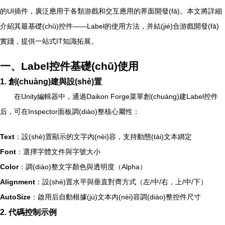
的UI插件，廣泛應用于各類游戲和交互應用的界面開發(fā)。本文將詳細
介紹其最基礎(chǔ)控件——Label的使用方法，并結(jié)合游戲開發(fā)
實踐，提供一站式IT知識拓展。
一、Label控件基礎(chǔ)使用
1. 創(chuàng)建與設(shè)置
在Unity編輯器中，通過Daikon Forge菜單創(chuàng)建Label控件
后，可在Inspector面板調(diào)整核心屬性：
Text
：設(shè)置顯示的文字內(nèi)容，支持動態(tài)文本綁定
Font
：選擇字體文件與字號大小
Color
：調(diào)整文字顏色與透明度（Alpha）
Alignment
：設(shè)置水平與垂直對齊方式（左/中/右，上/中/下）
AutoSize
：啟用后自動根據(jù)文本內(nèi)容調(diào)整控件尺寸
2. 代碼控制示例