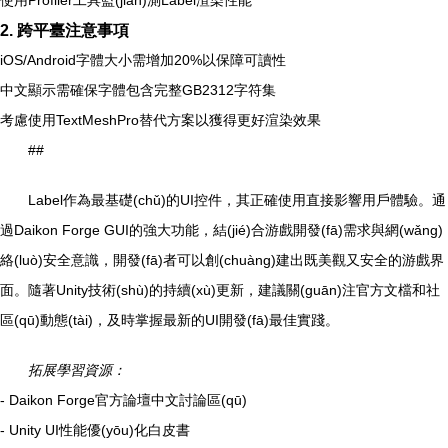
使用Profiler工具監(jiān)測Label渲染性能
2. 跨平臺注意事項
iOS/Android字體大小需增加20%以保障可讀性
中文顯示需確保字體包含完整GB2312字符集
考慮使用TextMeshPro替代方案以獲得更好渲染效果
##
Label作為最基礎(chǔ)的UI控件，其正確使用直接影響用戶體驗。通
過Daikon Forge GUI的強大功能，結(jié)合游戲開發(fā)需求與網(wǎng)
絡(luò)安全意識，開發(fā)者可以創(chuàng)建出既美觀又安全的游戲界
面。隨著Unity技術(shù)的持續(xù)更新，建議關(guān)注官方文檔和社
區(qū)動態(tài)，及時掌握最新的UI開發(fā)最佳實踐。
拓展學習資源：
- Daikon Forge官方論壇中文討論區(qū)
- Unity UI性能優(yōu)化白皮書