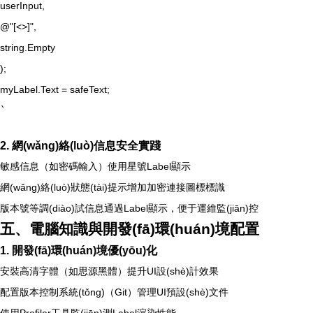
userInput,
@"[<>]",
string.Empty
);
myLabel.Text = safeText;
`
2. 網(wǎng)絡(luò)信息安全實踐
敏感信息（如密碼輸入）使用星號Label顯示
網(wǎng)絡(luò)狀態(tài)提示增加加密連接圖標標識
版本號等調(diào)試信息通過Label顯示，便于運維監(jiān)控
五、電腦知識與開發(fā)環(huán)境配置
1. 開發(fā)環(huán)境優(yōu)化
安裝高清字體（如思源黑體）提升UI設(shè)計效果
配置版本控制系統(tǒng)（Git）管理UI預設(shè)文件