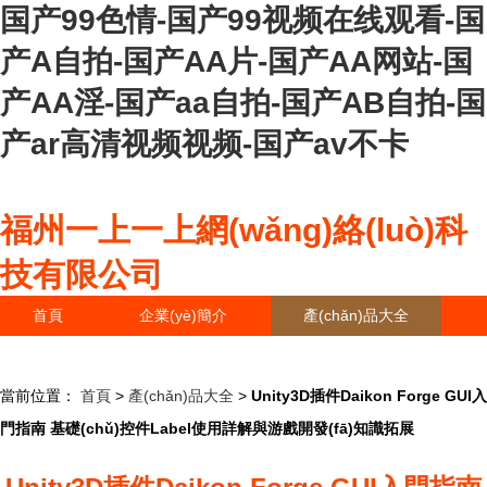
国产99色情-国产99视频在线观看-国
产A自拍-国产AA片-国产AA网站-国
产AA淫-国产aa自拍-国产AB自拍-国
产ar高清视频视频-国产av不卡
福州一上一上網(wǎng)絡(luò)科
技有限公司
首頁
企業(yè)簡介
產(chǎn)品大全
聯(lián)系我們
企業(yè)信息
訪客留言
當前位置：
首頁
>
產(chǎn)品大全
>
Unity3D插件Daikon Forge GUI入
門指南 基礎(chǔ)控件Label使用詳解與游戲開發(fā)知識拓展